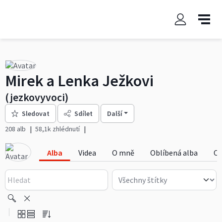
Mirek a Lenka Ježkovi
(jezkovyvoci)
Sledovat
Sdílet
Další
208 alb
58,1k zhlédnutí
Alba
Videa
O mně
Oblíbená alba
Ob