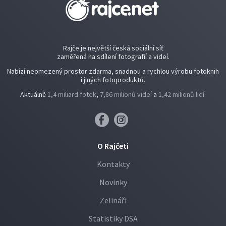
Rajče je největší česká sociální síť
zaměřená na sdílení fotografií a videí.
Nabízí neomezený prostor zdarma, snadnou a rychlou výrobu fotoknih
i jiných fotoproduktů.
Aktuálně
1,4 miliard fotek
,
7,86 milionů videí
a
1,42 milionů lidí
.
O Rajčeti
Kontakty
Novinky
Zelináři
Statistiky DSA