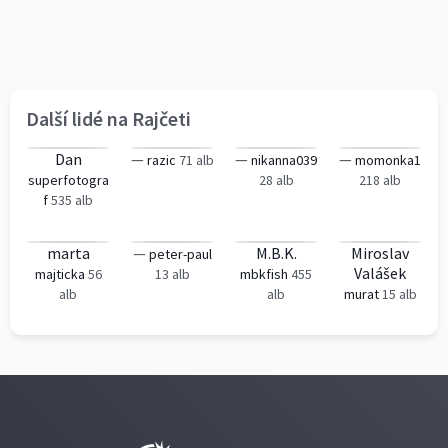
Další lidé na Rajčeti
Dan
—
—
—
razic
71 alb
nikanna039
momonka1
superfotogra
28 alb
218 alb
f
535 alb
marta
—
M.B.K.
Miroslav
peter-paul
Valášek
majticka
56
13 alb
mbkfish
455
alb
alb
murat
15 alb